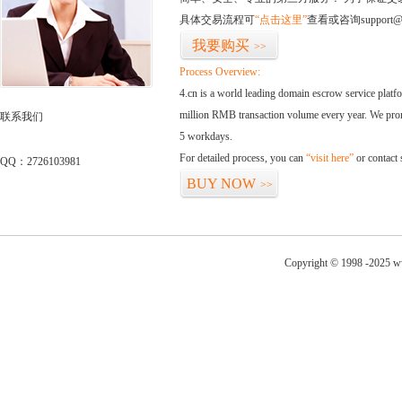
具体交易流程可
“点击这里”
查看或咨询support@
我要购买
>>
Process Overview:
4.cn is a world leading domain escrow service plat
million RMB transaction volume every year. We promi
联系我们
5 workdays.
For detailed process, you can
“visit here”
or contact
QQ：2726103981
BUY NOW
>>
Copyright © 1998 -2025 ww