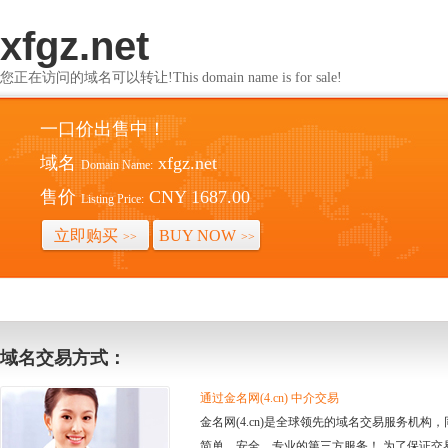
xfgz.net
您正在访问的域名可以转让!This domain name is for sale!
一口价出售中！
域名
xfgz.net
Domain Name:
售价
CNY 1687.00
Listing Price:
立即购买
BUY NOW
>>
>>
域名交易方式：
通过金名网(4.cn) 中介交易
金名网(4.cn)是全球领先的域名交易服务机
简单、安全、专业的第三方服务！ 为了保证交